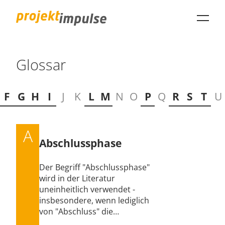
projektimpulse GmbH
Glossar
F
G
H
I
J
K
L
M
N
O
P
Q
R
S
T
U
A
Abschlussphase
Der Begriff "Abschlussphase"
wird in der Literatur
uneinheitlich verwendet -
insbesondere, wenn lediglich
von "Abschluss" die…