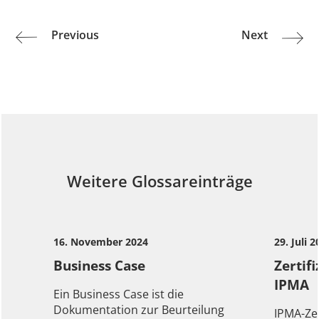
Beitrags-
Previous
Next
Previous
Next
Navigation
post:
post:
Weitere Glossareinträge
16. November 2024
29. Juli 
Business Case
Zertif
IPMA
Ein Business Case ist die
Dokumentation zur Beurteilung
IPMA-Zer