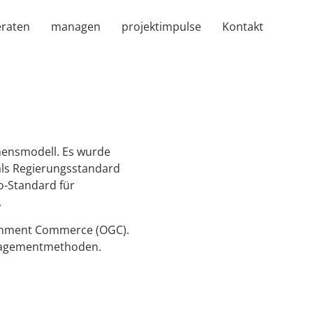
eraten
managen
projektimpulse
Kontakt
ehensmodell. Es wurde
als Regierungsstandard
o-Standard für
.
ernment Commerce (OGC).
nagementmethoden.