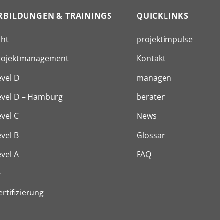
cht
projektimpulse
Projektmanagement
Kontakt
evel D
managen
evel D – Hamburg
beraten
vel C
News
vel B
Glossar
vel A
FAQ
+
ertifizierung