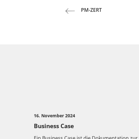
Beitrags-
Previous
PM-ZERT
post:
Navigation
16. November 2024
Business Case
Ein Business Case ist die Dokumentation zur