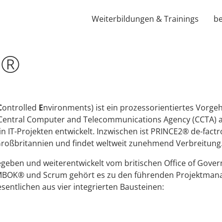
Weiterbildungen & Trainings
b
2®
C
ontrolled
E
nvironments) ist ein prozessorientiertes Vorg
 Central Computer and Telecommunications Agency (CCTA) 
 IT-Projekten entwickelt. Inzwischen ist PRINCE2® de-factr
roßbritannien und findet weltweit zunehmend Verbreitung
geben und weiterentwickelt vom britischen Office of Gov
MBOK® und Scrum gehört es zu den führenden Projektma
entlichen aus vier integrierten Bausteinen: