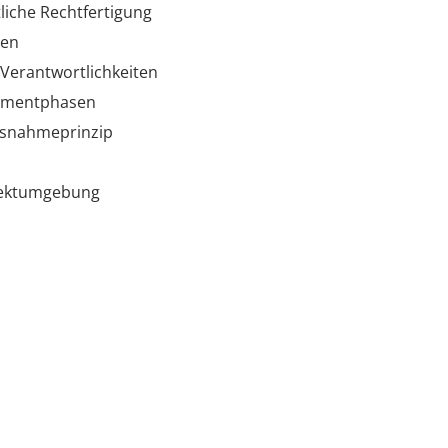
liche Rechtfertigung
gen
 Verantwortlichkeiten
ementphasen
usnahmeprinzip
jektumgebung