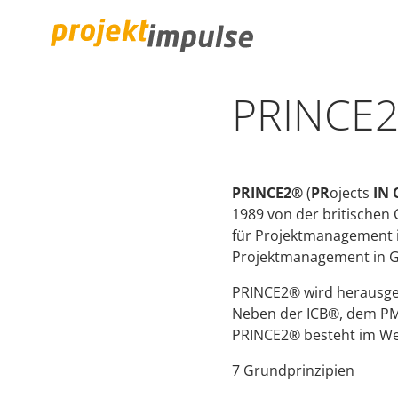
PRINCE
projektimpulse GmbH
PRINCE2®
(
PR
ojects
IN
1989 von der britischen
für Projektmanagement in
Projektmanagement in G
PRINCE2® wird herausge
Neben der ICB®, dem P
PRINCE2® besteht im Wes
7 Grundprinzipien