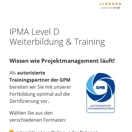
5.0
powered by
G
o
o
g
l
e
IPMA Level D
Weiterbildung & Training
Wissen wie Projektmanagement läuft!
Als
autorisierte
Trainingspartner der GPM
bereiten wir Sie mit unserer
Fortbildung optimal auf die
Zertifizierung vor
.
Wählen Sie aus den
verschiedenen Formaten: