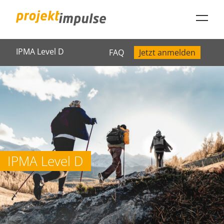
IPMA Level D
FAQ
Jetzt anmelden
projektimpulse GmbH
IPMA Level D