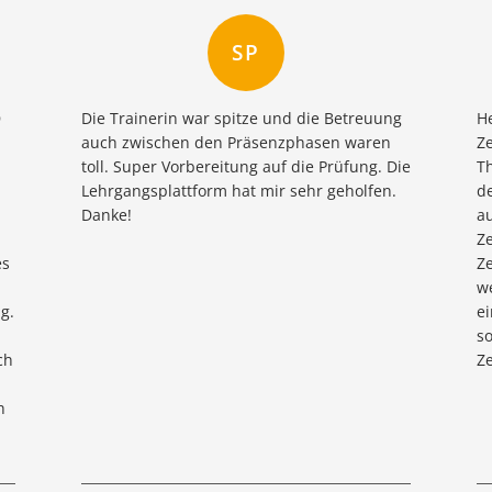
SP
D
Die Trainerin war spitze und die Betreuung
H
auch zwischen den Präsenzphasen waren
Z
toll. Super Vorbereitung auf die Prüfung. Die
T
Lehrgangsplattform hat mir sehr geholfen.
d
Danke!
au
Ze
es
Ze
w
g.
ei
so
ch
Ze
h