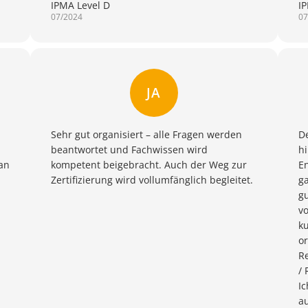
IPMA Level D
I
07/2024
07
JA
Sehr gut organisiert – alle Fragen werden
D
beantwortet und Fachwissen wird
hi
an
kompetent beigebracht. Auch der Weg zur
E
Zertifizierung wird vollumfänglich begleitet.
ga
gu
vo
k
o
R
/ 
Ic
au