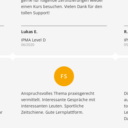
gerne für folgende Zertifizierungen wieder
einen Kurs besuchen. Vielen Dank für den
tollen Support!
Lukas E.
R.
IPMA Level D
I
06/2020
05
FS
Anspruchsvolles Thema praxisgerecht
Di
vermittelt. Interessante Gespräche mit
a
interessanten Leuten. Sportliche
to
ar
Zeitschiene. Gute Lernplattform.
Le
D