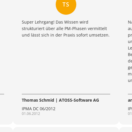
TS
Super Lehrgang! Das Wissen wird
N
strukturiert über alle PM-Phasen vermittelt
au
und lässt sich in der Praxis sofort umsetzen.
pr
un
L
B
d
g
m
u
Thomas Schmid | ATOSS-Software AG
a
IPMA DC 06/2012
I
01.06.2012
01