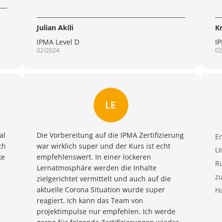
Julian Akili
K
IPMA Level D
I
02/2024
02
LE
al
Die Vorbereitung auf die IPMA Zertifizierung
E
ch
war wirklich super und der Kurs ist echt
Um
ke
empfehlenswert. In einer lockeren
R
Lernatmosphäre werden die Inhalte
zu
zielgerichtet vermittelt und auch auf die
aktuelle Corona Situation wurde super
Ha
reagiert. Ich kann das Team von
projektimpulse nur empfehlen. Ich werde