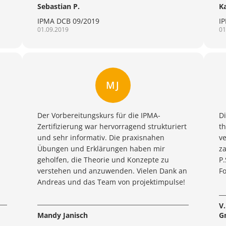
Sebastian P.
K
IPMA DCB 09/2019
I
01.09.2019
01
MJ
Der Vorbereitungskurs für die IPMA-
Di
Zertifizierung war hervorragend strukturiert
t
und sehr informativ. Die praxisnahen
ve
Übungen und Erklärungen haben mir
za
geholfen, die Theorie und Konzepte zu
P.
verstehen und anzuwenden. Vielen Dank an
F
Andreas und das Team von projektimpulse!
V
Mandy Janisch
G