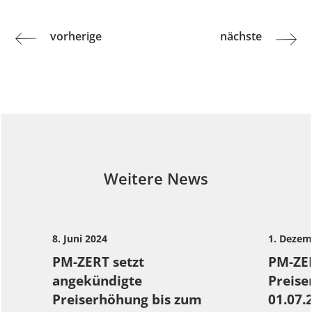
Beitrags-
vorherige
nächste
Previous
Next
Navigation
post:
post:
Weitere News
8. Juni 2024
1. Dezem
PM-ZERT setzt
PM-ZE
angekündigte
Preis
Preiserhöhung bis zum
01.07.